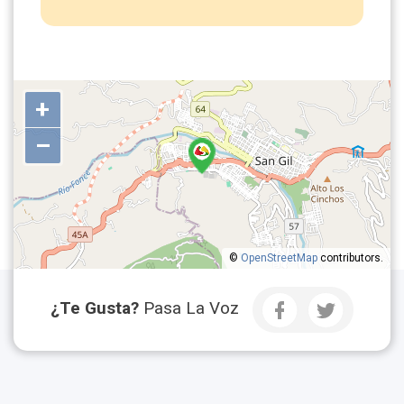
+
–
©
OpenStreetMap
contributors.
¿Te Gusta?
Pasa La Voz